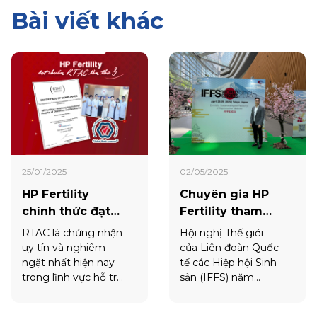
Bài viết khác
25/01/2025
02/05/2025
HP Fertility
Chuyên gia HP
chính thức đạt
Fertility tham
chứng nhận
dự Hội nghị IFFS
RTAC là chứng nhận
Hội nghị Thế giới
RTAC năm thứ 3.
2025 - Tokyo,
uy tín và nghiêm
của Liên đoàn Quốc
Nhật Bản
ngặt nhất hiện nay
tế các Hiệp hội Sinh
trong lĩnh vực hỗ trợ
sản (IFFS) năm
sinh sản. Việc tuân
2025, một sự kiện
thủ quy trình một
quốc tế hàng đầu