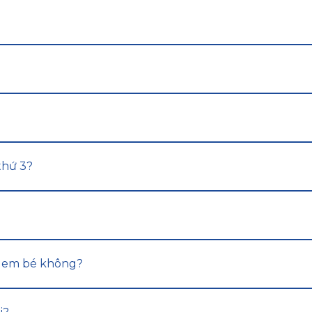
thứ 3?
ủa em bé không?