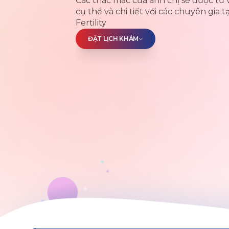
Các thắc mắc của anh chị sẽ được tư 
cụ thể và chi tiết với các chuyên gia t
Fertility
ĐẶT LỊCH KHÁM