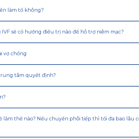
tiền làm tổ không?
ị IVF sẽ có hướng điều trị nào để hỗ trợ niêm mạc?
ai vợ chồng
 trung tâm quyết định?
ản?
 làm thế nào? Nếu chuyển phôi tiếp thì tối đa bao lâu 