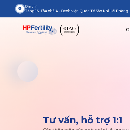
Địa chỉ:
Tầng 16, Tòa nhà A - Bệnh viện Quốc Tế Sản Nhi Hải Phòng
G
Tư vấn, hỗ trợ 1:1