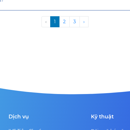
i?
‹
1
2
3
›
Dịch vụ
Kỹ thuật