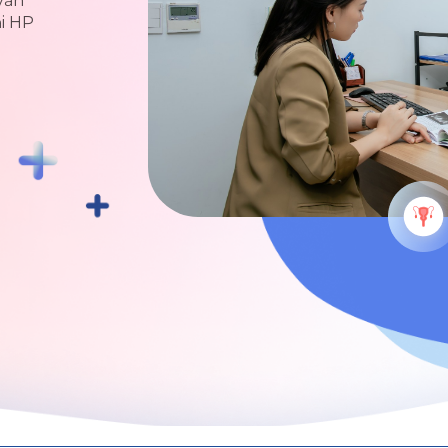
vấn
ại HP